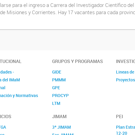
rse para el ingreso a Carrera del Investigador Científico de
de Misiones y Corrientes. Hay 17 vacantes para cada provinci
ITUCIONAL
GRUPOS Y PROGRAMAS
INVESTI
idades -
GIDE
Lineas de
a del IMaM
PMMM
Proyectos
nal
GPE
mación y Normativas
PROCYP
LTM
ProMyF
ICIOS
JIMAM
PEI
LYM
TGA
3ª JIMAM
Plan Estr
12-20
co
5as JIMAM