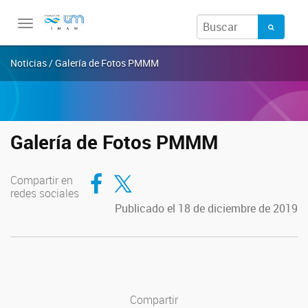
Toggle
navigation
Noticias / Galería de Fotos PMMM
Galería de Fotos PMMM
Compartir en Facebook
Compartir en Twitter
Compartir en
redes sociales
Publicado el 18 de diciembre de 2019
Compartir