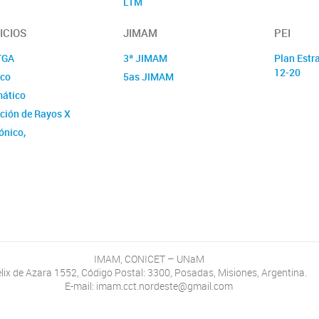
LTM
ProMyF
ICIOS
JIMAM
PEI
LYM
TGA
3ª JIMAM
Plan Estr
12-20
co
5as JIMAM
mático
cción de Rayos X
ónico,
romecánico
idades Tecnológicas
cios Tecnológicos de
ivel
IMAM, CONICET – UNaM
lix de Azara 1552, Código Postal: 3300, Posadas, Misiones, Argentina.
E-mail: imam.cct.nordeste@gmail.com