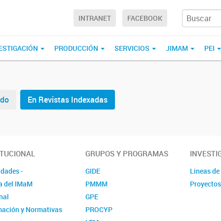
INTRANET
FACEBOOK
ESTIGACIÓN
PRODUCCIÓN
SERVICIOS
JIMAM
PEI
ado
En Revistas Indexadas
ITUCIONAL
GRUPOS Y PROGRAMAS
INVESTI
idades -
GIDE
Lineas de
a del IMaM
PMMM
Proyectos
nal
GPE
mación y Normativas
PROCYP