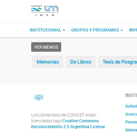
INSTITUCIONAL
GRUPOS Y PROGRAMAS
INV
VER MENOS
Memorias
De Libros
Tesis de Posgr
facebook
INST
Instragram
Autor
Acerc
Los contenidos del CONICET están
licenciados bajo
Creative Commons
Perso
Reconocimiento 2.5 Argentina License
Infor