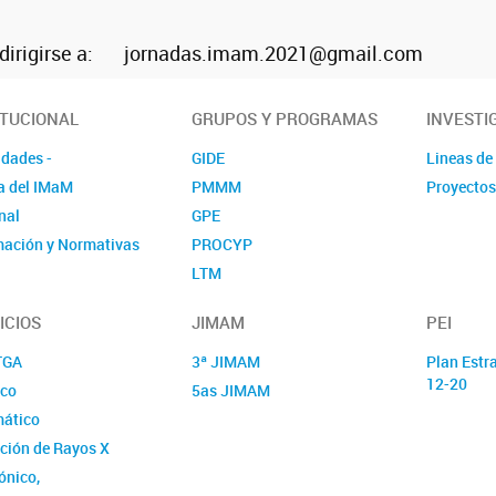
s dirigirse a: jornadas.imam.2021@gmail.com
ITUCIONAL
GRUPOS Y PROGRAMAS
INVESTI
idades -
GIDE
Lineas de
a del IMaM
PMMM
Proyectos
nal
GPE
mación y Normativas
PROCYP
LTM
ProMyF
ICIOS
JIMAM
PEI
LYM
TGA
3ª JIMAM
Plan Estr
12-20
co
5as JIMAM
mático
cción de Rayos X
ónico,