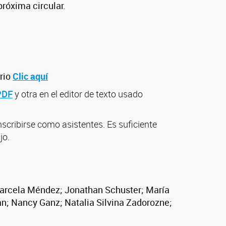
róxima circular.
ario
Clic aquí
PDF
y otra en el editor de texto usado
nscribirse como asistentes. Es suficiente
jo.
.
Marcela Méndez;
Jonathan Schuster; María
an; Nancy Ganz;
Natalia Silvina Zadorozne;