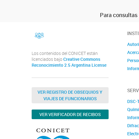
Para consulta
facebook
INST
Instragram
Autor
Acerc
Los contenidos del CONICET están
licenciados bajo
Creative Commons
Perso
Reconocimiento 2.5 Argentina License
Infor
SERV
VER REGISTRO DE OBSEQUIOS Y
VIAJES DE FUNCIONARIOS
DSC-
Quími
VER VERIFICADOR DE RECIBOS
Infor
Difra
Electr