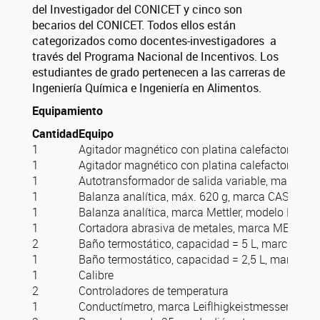
del Investigador del CONICET y cinco son
becarios del CONICET. Todos ellos están
categorizados como docentes-investigadores a
través del Programa Nacional de Incentivos. Los
estudiantes de grado pertenecen a las carreras de
Ingeniería Química e Ingeniería en Alimentos.
Equipamiento
Cantidad
Equipo
1
Agitador magnético con platina calefactora, 
1
Agitador magnético con platina calefactora, 
1
Autotransformador de salida variable, marca E
1
Balanza analítica, máx. 620 g, marca CAS
1
Balanza analítica, marca Mettler, modelo H72, In
1
Cortadora abrasiva de metales, marca MESS 
2
Baño termostático, capacidad = 5 L, marca E
1
Baño termostático, capacidad = 2,5 L, marca V
1
Calibre
2
Controladores de temperatura
1
Conductímetro, marca Leiflhigkeistmesser