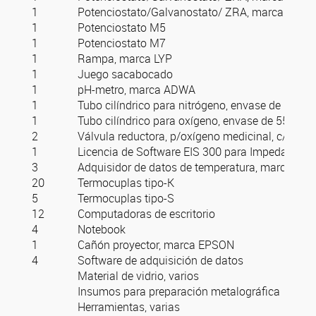
1
Potenciostato/Galvanostato/ ZRA, marca GAMRY
1
Potenciostato M5
1
Potenciostato M7
1
Rampa, marca LYP
1
Juego sacabocado
1
pH-metro, marca ADWA
1
Tubo cilíndrico para nitrógeno, envase de 55 k
1
Tubo cilíndrico para oxígeno, envase de 55 kg 
2
Válvula reductora, p/oxígeno medicinal, c/2 man
1
Licencia de Software EIS 300 para Impedancia 
3
Adquisidor de datos de temperatura, marca NO
20
Termocuplas tipo-K
5
Termocuplas tipo-S
12
Computadoras de escritorio
4
Notebook
1
Cañón proyector, marca EPSON
4
Software de adquisición de datos
Material de vidrio, varios
Insumos para preparación metalográfica
Herramientas, varias