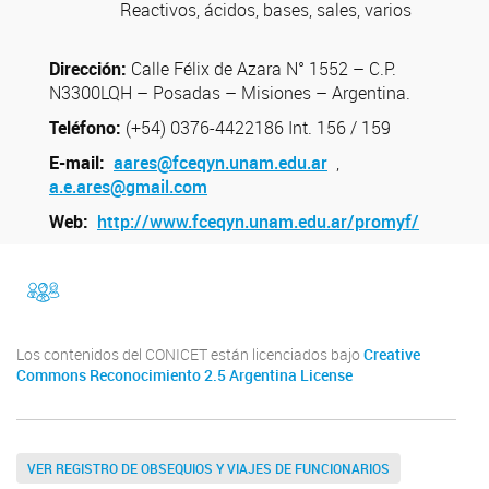
Reactivos, ácidos, bases, sales, varios
Dirección:
Calle Félix de Azara N° 1552 – C.P.
N3300LQH – Posadas – Misiones – Argentina.
Teléfono:
(+54) 0376-4422186 Int. 156 / 159
E-mail:
aares@fceqyn.unam.edu.ar
,
a.e.ares@gmail.com
Web:
http://www.fceqyn.unam.edu.ar/promyf/
facebook
Instragram
Los contenidos del CONICET están licenciados bajo
Creative
Commons Reconocimiento 2.5 Argentina License
VER REGISTRO DE OBSEQUIOS Y VIAJES DE FUNCIONARIOS