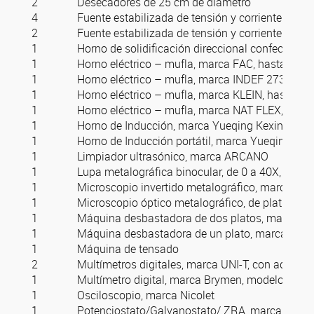
2
Desecadores de 25 cm de diámetro
4
Fuente estabilizada de tensión y corriente r
2
Fuente estabilizada de tensión y corriente reg
1
Horno de solidificación direccional confecciona
1
Horno eléctrico – mufla, marca FAC, hasta 1200
1
Horno eléctrico – mufla, marca INDEF 273, hast
1
Horno eléctrico – mufla, marca KLEIN, hasta 12
1
Horno eléctrico – mufla, marca NAT FLEX, hasta
1
Horno de Inducción, marca Yueqing Kexin Electr
1
Horno de Inducción portátil, marca Yueqing Kex
1
Limpiador ultrasónico, marca ARCANO
1
Lupa metalográfica binocular, de 0 a 40X, m
1
Microscopio invertido metalográfico, marca Ni
1
Microscopio óptico metalográfico, de platina in
1
Máquina desbastadora de dos platos, marca S
1
Máquina desbastadora de un plato, marca MA
1
Máquina de tensado
2
Multímetros digitales, marca UNI-T, con adquisi
1
Multímetro digital, marca Brymen, modelo Mob
1
Osciloscopio, marca Nicolet
1
Potenciostato/Galvanostato/ ZRA, marca GAMRY