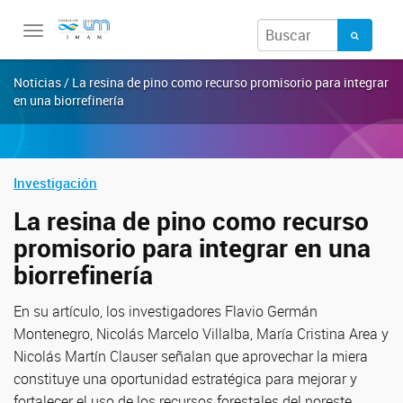
Toggle
navigation
Noticias / La resina de pino como recurso promisorio para integrar
en una biorrefinería
Investigación
La resina de pino como recurso
promisorio para integrar en una
biorrefinería
En su artículo, los investigadores Flavio Germán
Montenegro, Nicolás Marcelo Villalba, María Cristina Area y
Nicolás Martín Clauser señalan que aprovechar la miera
constituye una oportunidad estratégica para mejorar y
fortalecer el uso de los recursos forestales del noreste